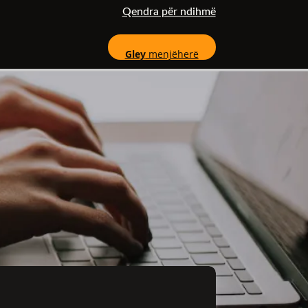
Qendra për ndihmë
Gley
menjëherë