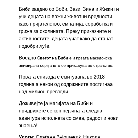
Биби заедно со Боби, Зази, Зина и Жижи ги
учи децата на важни животни вредности
како пријателство, емпатија, соработка и
грижа за околината. Преку приказните и
активностите, децата учат како да станат
подобри луѓе.
Воедно
Светот на Биби
е и првата македонска
анимирана серија што се прикажува во странство.
Првата епизода е емитувана во 2018
година а некои од содржините постигнаа
над милион прегледи.
Доживејте ја магијата на Биби и
придружете се кон нејзината следна
авантура исполнета со смеа, радост и нови
знаења!
Улоги:
Слаѓана Вујошевиќ, Никола