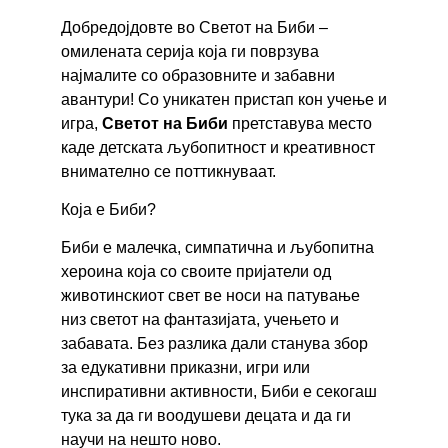
Добредојдовте во Светот на Биби –
омилената серија која ги поврзува
најмалите со образовните и забавни
авантури! Со уникатен пристап кон учење и
игра,
Светот на Биби
претставува место
каде детската љубопитност и креативност
внимателно се поттикнуваат.
Која е Биби?
Биби е малечка, симпатична и љубопитна
хероина која со своите пријатели од
животинскиот свет ве носи на патување
низ светот на фантазијата, учењето и
забавата. Без разлика дали станува збор
за едукативни приказни, игри или
инспиративни активности, Биби е секогаш
тука за да ги воодушеви децата и да ги
научи на нешто ново.