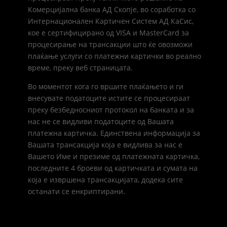
Комерцијална банка АД Скопје, во соработка со
Интернационален Картичен Систем АД КаСис,
кое е сертифицирано од VISA и MasterCard за
процесирање на трансакции што ќе овозможи
плаќање услуги со платежни картички во реално
време, преку веб страницата.
Во моментот кога го вршите плаќањето и ги
внесувате податоците истите се процесираат
преку безбедносниот протокол на банката и за
нас не се видливи податоците од Вашата
платежна картичка. Единствена информација за
Вашата трансакција која е видлива за нас е
Вашето Име и презиме од платежната картичка,
последните 4 броеви од картичката и сумата на
која е извршена трансакцијата, додека сите
останати се енкриптирани.