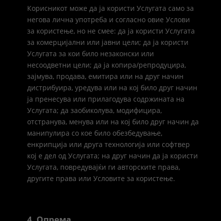
Корисникот може да ја користи Услугата само за
негова лична употреба и согласно овие Услови
за користење, но не смее: да ја користи Услугата
за комерцијални или јавни цели; да ја користи
Услугата за кои било незаконски или
несоодветни цели; да ја копира/репродуцира,
зајмува, продава, емитира или на друг начин
дистрибуира, уредува или на кој било друг начин
ја пренесува или прилагодува содржината на
Услугата; да заобиколува, модифицира,
отстранува, менува или на кој било друг начин да
манипулира со кое било обезбедување,
енкрипција или друга технологија или софтвер
кој е дел од Услугата; на друг начин да ја користи
Услугата, повредувајќи ги авторските права,
другите права или Условите за користење.
4. Опрема