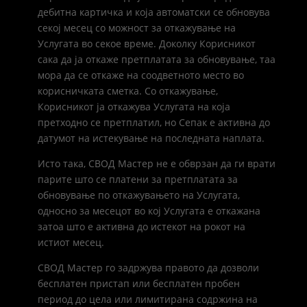
дебитна картичка и која автоматски се обновува
секој месец со можност за откажување на
Услугата во секое време. Доколку Корисникот
сака да ја откаже претплатата за обновување, таа
мора да се откаже на соодветното место во
корисничката сметка. Со откажување,
Корисникот ја откажува Услугата на која
претходно се претплатил, но Сепак е активна до
датумот на истекување на последната наплата.
Исто така, СВОД Мастер не е обврзан да ги врати
парите што се платени за претплатата за
обновување по откажувањето на Услугата,
односно за месецот во кој Услугата е откажана
затоа што е активна до истекот на рокот на
истиот месец.
СВОД Мастер го задржува правото да дозволи
бесплатен пристап или бесплатен пробен
период до цела или лимитирана содржина на