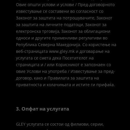
Овие општи услови и услови / Пред-договорното
известување се составени во согласност со
Законот за заштита на потрошувачите, Законот
за заштита на личните податоци, Законот за
електронска трговија, Законот за облигациони
односи и другите применливи регулативи во
Република Северна Македонија. Со користење на
веб-страницата www.gley.mk и договарање на
услугата се смета дека Посетителот на
страницата и / или Корисникот е запознаен со
овие Услови на употреба / Известување за пред-
договор, како и Правилата за заштита на
приватноста и колачињата и истите ги прифаќа.
3. Опфат на услугата
GLEY услугата се состои од филмови, серии,