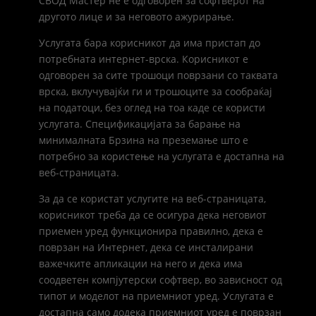
СВОД Мастер не е одговорен за софтверот на
другото лице и за неговото ажурирање.
Услугата бара корисникот да има пристап до
потребната интернет-врска. Корисникот е
одговорен за сите трошоци поврзани со таквата
врска, вклучувајќи ги и трошоците за сообраќај
на податоци, без оглед на тоа каде се користи
услугата. Спецификацијата за барање на
минималната Брзина на преземање што е
потребно за користење на услугата е достапна на
веб-страницата.
За да се користат услугите на веб-страницата,
корисникот треба да се осигура дека неговиот
приемен уред функционира правилно, дека е
поврзан на Интернет, дека се инсталирани
важечките апликации на него и дека има
соодветен компјутерски софтвер, во зависност од
типот и моделот на приемниот уред. Услугата е
достапна само додека приемниот уред е поврзан