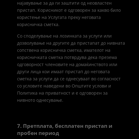
најавување за да ги заштити од неовластен
пристап. Корисникот е одговорен за какво било
користење на Услугата преку неговата
корисничка сметка.
Со споделување на лозинката за услуги или
дозволување на другите да пристапат до нивната
сопствена корисничка сметка, имателот на
корисничката сметка потврдува дека презема
одговорност членовите на домаќинството или
други лица кои имаат пристап до неговата
сметка за услуги да се однесуваат во согласност
со условите наведени во Општите услови и
Политика на приватност и е одговорен за
нивното однесување.
7. Претплата, бесплатен пристап и
пробен период