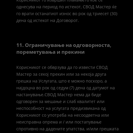
однесува на период по истекот, СВОД Мастер ќе
го врати останатиот износ во рок од триесет (30)
дена од истекот на Договорот.
11. Ограничување на одговорноста,
пореметувања и прекини
Корисникот се обврзува да го извести СВОД
Мастер за секој прекин или за некоја друга
грешка на Услугата, што е можно поскоро, а
најдоцна во рок од седум (7) дена од датумот на
настанување.СВОД Мастер нема да биде
одговорен за мешање и слаб квалитет или
неспособност на услугата предизвикана од
Корисникот со употреба на несоодветна или
неисправна опрема и / или постапување
спротивно на дадените упатства, и/или грешката