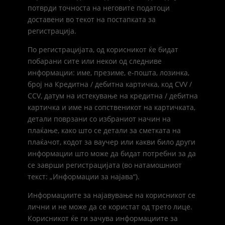
потврди точноста на неговите податоци
доставени во текот на постапката за
регистрација.
По регистрацијата, од корисникот ќе бидат
побарани сите или некои од следниве
информации: име, презиме, е-пошта, лозинка,
број на Кредитна / дебитна картичка, код CVV /
CCV, датум на истекување на кредитна / дебитна
картичка и име на сопственикот на картичката,
детали поврзани со избраниот начин на
плаќање, како што се детали за сметката на
плаќачот, кодот за ваучер или какви било други
информации што може да бидат потребни за да
се заврши регистрацијата (во натамошниот
текст: „Информации за најава“).
Информациите за најавување на корисникот се
лични и не може да се користат од трето лице.
Корисникот ќе ги зачува информациите за