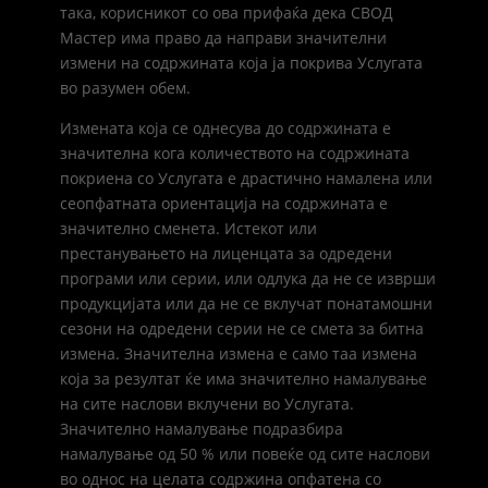
така, корисникот со ова прифаќа дека СВОД
Мастер има право да направи значителни
измени на содржината која ја покрива Услугата
во разумен обем.
Измената која се однесува до содржината е
значителна кога количеството на содржината
покриена со Услугата е драстично намалена или
сеопфатната ориентација на содржината е
значително сменета. Истекот или
престанувањето на лиценцата за одредени
програми или серии, или одлука да не се изврши
продукцијата или да не се вклучат понатамошни
сезони на одредени серии не се смета за битна
измена. Значителна измена е само таа измена
која за резултат ќе има значително намалување
на сите наслови вклучени во Услугата.
Значително намалување подразбира
намалување од 50 % или повеќе од сите наслови
во однос на целата содржина опфатена со