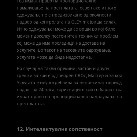
тоа имаат право на пропорционално
намалување на претплатата, освен ако итното
одржување не е предизвикано од околности
надвор од контролата на GLEY.mk (виша сила).
Итно одржување: може да се врши во кој било
момент доколку постои итен технички проблем
кој може да има последици на достава на
Услугите. Во текот на тековните одржувања,
Услугата може да биде недостапна.
Во случај на такви прекини, застои и други
грешки за кои е одговорен СВОД Мастер и за кои
Услугата е неупотреблива за непрекинат период
подолг од 24 часа, корисниците кои го бараат тоа
имаат право на пропорционално намалување на
претплатата.
12. Интелектуална сопственост