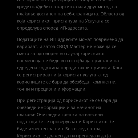
кредитна/дебитна картичка или друг метод на
плаќање достапен на веб-страницата. Областа од
која корисникот пристапува на Услугата се
определува според ИП-адресата.
Податоците на ИП-адресите можат повремено да
варираат, и затоа СВОД Мастер не може да се
смета за одговорен во случај корисникот
времено да не биде во состојба да пристапи на
одредена содржина поради такви причини. Кога
се регистрираат и ја користат услугата, од
корисниците се бара да обезбедат комплетни,
точни и прецизни информации.
При регистрација од Корисникот ќе се бара да
обезбеди информации и за начинот на
плаќање.Очигледни грешки на внесени
податоци ќе се проверуваат и Корисникот ќе
биде известен за нив. Без оглед на тоа,
Корисникот е должен да ги прегледа и да ја