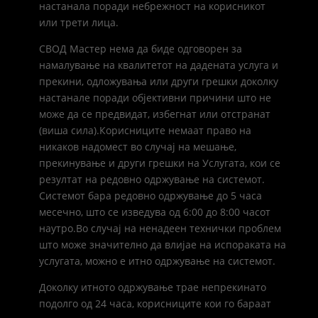
настанала поради небрежност на корисникот
или трети лица.
СВОД Мастер нема да биде одговорен за
намалување на квалитетот на дадената услуга и
прекини, одложувања или други грешки доколку
настанале поради објективни причини што не
може да се предвидат, избегнат или отстранат
(виша сила).Корисниците немаат право на
никаков надомест во случај на мешање,
прекинување и други грешки на Услугата, кои се
резултат на редовно одржување на системот.
Системот бара редовно одржување до 5 часа
месечно, што се изведува од 6:00 до 8:00 часот
наутро.Во случај на ненадеен технички проблем
што може значително да влијае на испораката на
услугата, можно е итно одржување на системот.
Доколку итното одржување трае непрекинато
подолго од 24 часа, корисниците кои го бараат