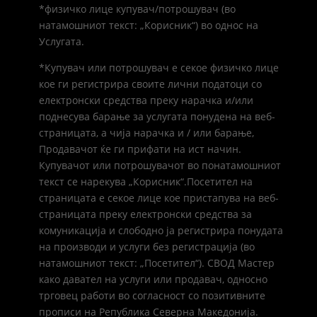
*физичко лице купувач/потрошувач (во
натамошниот текст: „Корисник“) во однос на
Услугата.
*Купувач или потрошувач е секое физичко лице
кое ги регистрира своите лични податоци со
електронски средства преку нарачка и/или
поднесува барање за услугата понудена на веб-
страницата, а чија нарачка и / или барање,
Продавачот ќе ги прифати на ист начин.
Купувачот или потрошувачот во понатамошниот
текст се нарекува „Корисник“.Посетител на
страницата е секое лице кое пристапува на веб-
страницата преку електронски средства за
комуникација и слободно ја регистрира понудата
на производи и услуги без регистрација (во
натамошниот текст: „Посетител“). СВОД Мастер
како давател на услуги или продавач, односно
трговец работи во согласност со позитивните
прописи на Република Северна Македонија.