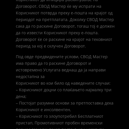
Договорот, СВОД Мастер ќе му испрати на
Корисникот потврда преку е-пошта на крајот од
периодот на претплатата. Доколку СВОД Мастер
сака да го раскине Договорот, тогаш тој е должен
да го извести Корисникот преку е-пошта.
Договорот ќе се раскине на крајот на тековниот
период за кој е склучен Договорот.
Под овде предвидените услови, СВОД Мастер
има право да го раскине Договорот и
истовремено Услугата веднаш да ја направи
недостапна за
Корисникот во кои било од наведените случаи:
– Корисникот доцни со плаќањето најмалку три
дена;
– Постојат разумни основи за претпоставка дека
Корисникот е инсолвентен,
– Корисникот го злоупотребил Бесплатниот
пристап, Промотивниот пробен временски