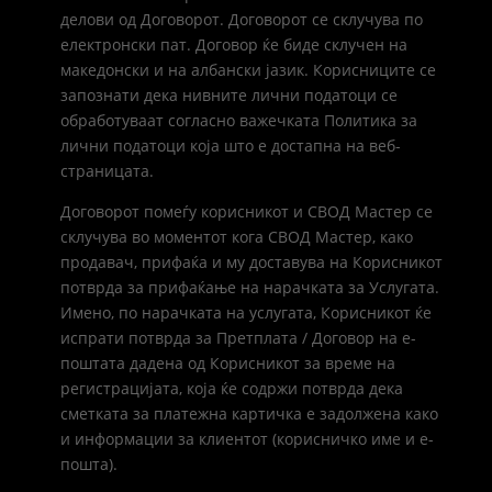
делови од Договорот. Договорот се склучува по
електронски пат. Договор ќе биде склучен на
македонски и на албански јазик. Корисниците се
запознати дека нивните лични податоци се
обработуваат согласно важечката Политика за
лични податоци која што е достапна на веб-
страницата.
Договорот помеѓу корисникот и СВОД Мастер се
склучува во моментот кога СВОД Мастер, како
продавач, прифаќа и му доставува на Корисникот
потврда за прифаќање на нарачката за Услугата.
Имено, по нарачката на услугата, Корисникот ќе
испрати потврда за Претплата / Договор на e-
поштата дадена од Корисникот за време на
регистрацијата, која ќе содржи потврда дека
сметката за платежна картичка е задолжена како
и информации за клиентот (корисничко име и е-
пошта).