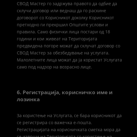
СВОД Мастер го задржува правото да одбие да
склучи договор или веднаш да го раскине
договорот со Корисникот доколку Корисникот
претходно ги прекршил Општите услови и
правила. Само физички лица постари од 18
години и кои живеат на Територијата
предвидена погоре можат да склучат договор со
СВОД Мастер за обезбедување на услугата.
Малолетните лица можат да ја користат Услугата
само под надзор на возрасно лице.
6. Регистрација, корисничко име и
лозинка
За користење на Услугата, се бара корисникот да
се регистрира со важечка е-пошта.
Регистрацијата на корисничката сметка мора да
се изврши на Територијата со користење на