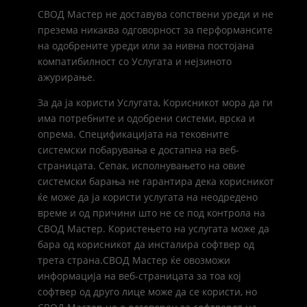
СВОД Мастер не доставува сопствени уреди и не
презема никаква одговорност за перформансите
на одобрените уреди или за нивна постојана
компатибилност со Услугата и нејзиното
ажурирање.
За да ја користи Услугата, Корисникот мора да ги
има потребните и одобрени системи, врска и
опрема. Спецификацијата на тековните
системски побарувања е достапна на веб-
страницата. Сепак, исполнувањето на овие
системски барања не гарантира дека корисникот
ќе може да ја користи услугата на неодредено
време и од причини што не се под контрола на
СВОД Мастер. Користењето на услугата може да
бара од корисникот да инсталира софтвер од
трета страна.СВОД Мастер ќе овозможи
информација на веб-страницата за тоа кој
софтвер од друго лице може да се користи, но