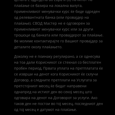
плаќање се базира на локална валута,
применливиот менувачки курс ќе биде одреден
од релевантната банка (или провајдер на
плаќање). СВОД Мастер не е одговорен за
применливиот менувачки курс или за други
трошоци од банката или провајдерот за плаќање.
Ве молиме контактирајте го Вашиот провајдер за
деталите околу плаќањето.
Доколку не е поинаку регулирано, а се однесува
на тоа дали Корисникот се стекнал со бесплатен
пробен период, Првата уплата на претплатата ќе
се изврши на денот кога Корисникот ќе склучи
Договор, а следните претплати на Услугата за
претстојниот месец ќе бидат направени
однапред на истиот ден во секој месец што
одговара на денот на Договорот за услуги. Ако
таков ден не постои во тој месец, последниот ден
од тој месец е датумот на плаќање.