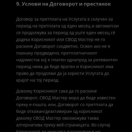
9. Услови на Договорот и престанок
Договор за претплата на Услугата е склучен за
период на претплата од еден месец и автоматски
се продолжува за период од уште еден месец сѐ
додека Корисникот или СВОД Мастер не го
раскине Договорот соодветно. Освен ако не е
поинаку предвидено, претплатничкиот
надоместок кој е платен однапред за релевантен
период нема да биде вратен и Корисникот има
право да продолжи да ја користи Услугата до
крајот на тој период.
Доколку Корисникот сака да го раскине
Договорот, СВОД Мастер мора да биде известен
преку е-пошта, или, Договорот со претплата да
биде откажан/деактивиран од корисникот
доколку СВОД Мастер овозможува таква
алтернатива преку веб-страницата. Во случај
Корисникот да иницира раскинување на