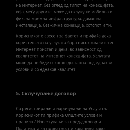
на Интернет, без оглед од типот на конекцијата,
која, меѓу другите, може да вклучува: мобилна и
фиксна мрежна инфраструктура, домашна
инсталација, безжична конекција, хотспот и тн.
Корисникот е свесен за фактот и прифаќа дека
користењето на услугата бара висококвалитетен
Интернет пристап и дека, во зависност од
квалитетот на Интернет конекцијата, Услугата
може да не биде секогаш достапна под еднакви
услови и со еднаков квалитет.
5. Склучување договор
Со регистрирање и нарачување на Услугата,
Корисникот ги прифаќа Општите услови и
правила / Известување за пред-договор и
Политиката за приватност и колачиња како