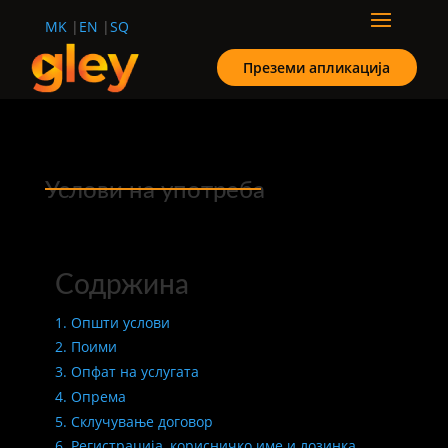
MK
EN
SQ
Преземи апликација
Услови на употреба
Содржина
1. Општи услови
2. Поими
3. Опфат на услугата
4. Опрема
5. Склучување договор
6. Регистрација, корисничко име и лозинка