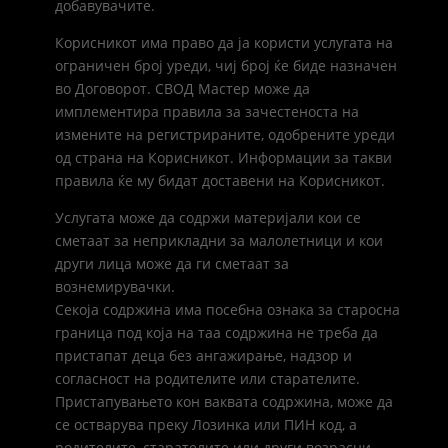
добавувачите.
Корисникот има право да ја користи услугата на
ограничен број уреди, чиј број ќе биде назначен
во Договорот. СВОД Мастер може да
имплементира правила за зачестеноста на
измените на регистрираните, одобрените уреди
од страна на Корисникот. Информации за такви
правила ќе му бидат доставени на Корисникот.
Услугата може да содржи материјали кои се
сметаат за неприкладни за малолетници и кои
други лица може да ги сметаат за
вознемирувачки.
Секоја содржина има посебна ознака за старосна
граница под која на таа содржина не треба да
пристапат деца без ангажирање, надзор и
согласност на родителите или старателите.
Пристапувањето кон ваквата содржина, може да
се остварува преку Лозинка или ПИН код, а
родителите, старателите или други возрасни