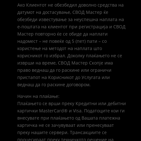
Ако Клиентот не обезбедил доволно средства на
датумот на достасување, СВОД Мастер ќе
обезбеди известување за неуспешна наплата на
е-поштата на клиентот при регистрација и СВОД
Мастер повторно ќе се обиде да наплати
надомест – не повеќе од 5 (пет) пати – со
користење на методот на наплата што
корисникот го избрал. Доколку плаќањето не се
изврши на време, СВОД Мастер Скопје има
право веднаш да го раскине или ограничи
пристапот на Корисникот до Услугата или
веднаш да го раскине договором.
Начин на плаќање:
Плаќањето се врши преку Кредитни или дебитни
картички MasterCard® и Visa. Податоците кои ги
внесувате при плаќањето од Вашата платежна
картичка не се зачувуваат или пренесуваат
преку нашите сервери. Трансакциите се
процесираат преку техничкото решение на