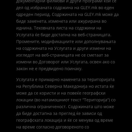
документарни филмови и други програми кои се
дел од избраната содржина на GLEY.mk во еден
одреден период. Содржината на GLEY.mk може да
биде заменета, изменета или ажурирана во
иднина. Тековната листа на содржини на
Услугата ќе биде достапна на веб-страницата.
Промените, модификациите или дополнувањата
на содржината на Услугата и други измени на
изгледот на веб-страницата не се сметаат за
измени во Договорот или Услугата, освен ако со
закон не е предвидено поинаку.
Услугата е примарно наменета за територијата
на Република Северна Македонија но истата ќе
може да се користи и на повеќе географски
локации (во натамошниот текст “Територија“) со
различна ограниченост. Содржината што може
да биде достапна за преглед ќе зависи од
географската локација и ќе се менува од време
на време согласно договореното со