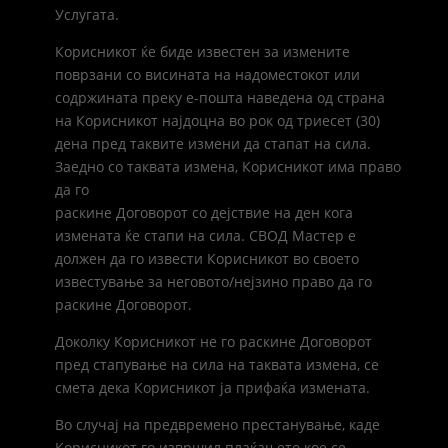
Услугата.
Корисникот ќе биде известен за измените
поврзани со висината на надоместокот или
содржината преку е-пошта наведена од страна
на Корисникот најдоцна во рок од триесет (30)
дена пред таквите измени да стапат на сила.
Заедно со таквата измена, Корисникот има право
да го
раскине Договорот со дејствие на ден кога
измената ќе стапи на сила. СВОД Мастер е
должен да го извести Корисникот во своето
известување за неговото/нејзино право да го
раскине Договорот.
Доколку Корисникот не го раскине Договорот
пред стапување на сила на таквата измена, се
смета дека Корисникот ја прифаќа измената.
Во случај на предвремено престанување, каде
Корисникот го извршил плаќањето кое се