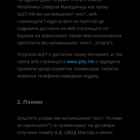
Република Северна Македонија кое преку
GLEY.mk (во натамошниот текст „веб-
страницата“) нуди услуги на пристап до
содржина достапна на веб-страницата по
барање на корисникот, преку персонализирана
претплата (во натамошниот текст: „Услуга“).
Услугата GLEY е достапна преку Интернет, и тоа
преку веб-страницата
www.gley.mk
и одредени
приемни уреди (паметни телевизори, таблети,
мобилни телефони) наведени подолу.
2. Поими
Општите услови (во натамошниот текст “Услови
за корисникот“) се применуваат на договори
склучени помеѓу А.Д. СВОД Мастер и некое: