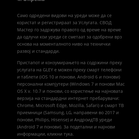
Само одредени видови на уреди може да се
користат и регистрираат за Услугата. СВОД
Мастер го задржува правото од време на време
да одлучи кои уреди се сметаат за одобрени врз
основа на моменталното ниво на технички
развој и стандарди.
Пристапот и конзумирањето на содржини преку
услугата на GLEY е можен преку смарт телефони
и таблети (iOS 10 и понови, Android 6 и понови)
персонални компјутери (Windows 7 и понови Mac
OS X v. 10.7 и понови, со користење на најновата
верзија на стандардни интернет пребарувачи:
Chrome, Microsoft Edge, Mozilla, Safari) и смарт ТВ
приемници (Samsung, LG, направени во 2017 и
понови, Philips, Hisense) и АндроидТВ уреди
(Android 7 и понови). За подетални и најнови
информации, кликни тука.