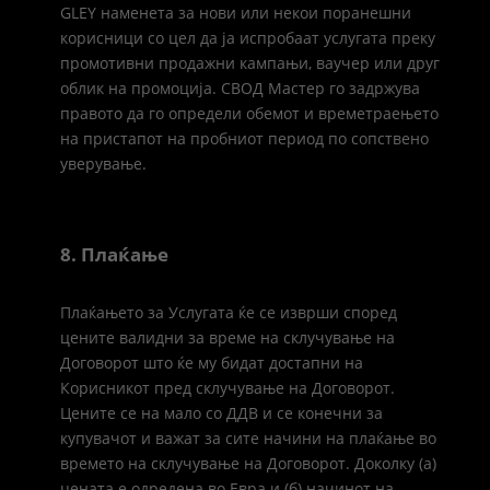
GLEY наменета за нови или некои поранешни
корисници со цел да ја испробаат услугата преку
промотивни продажни кампањи, ваучер или друг
облик на промоција. СВОД Мастер го задржува
правото да го определи обемот и времетраењето
на пристапот на пробниот период по сопствено
уверување.
8. Плаќање
Плаќањето за Услугата ќе се изврши според
цените валидни за време на склучување на
Договорот што ќе му бидат достапни на
Корисникот пред склучување на Договорот.
Цените се на мало со ДДВ и се конечни за
купувачот и важат за сите начини на плаќање во
времето на склучување на Договорот. Доколку (а)
цената е одредена во Евра и (б) начинот на