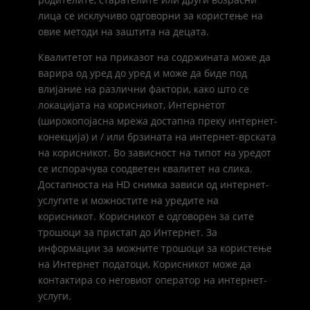
лица се исклучиво одговорни за користење на
овие методи на заштита на децата.
Квалитетот на приказот на содржината може да
варира од уред до уред и може да биде под
влијание на различни фактори, како што се
локацијата на корисникот, Интернетот
(широкопојасна мрежа достапна преку интернет-
конекција) и / или брзината на интернет-врската
на корисникот. Во зависност на типот на уредот
се испорачува соодветен квалитет на слика.
Достапноста на HD снимка зависи од интернет-
услугите и можностите на уредите на
корисникот. Корисникот е одговорен за сите
трошоци за пристап до Интернет. За
информации за можните трошоци за користење
на Интернет податоци, Корисникот може да
контактира со неговиот оператор на интернет-
услуги.