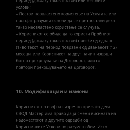
период (доколку таков постои) или неговите
услови;
– Постои неовластено користење на Услугата или
постојат разумни основи да се претпостави дека
такво неовластено користење се случува,
– Корисникот се обиде да го користи Пробниот
период (доколку таков постои) повеќе од еднаш
(1) во текот на период поврзани од дванаесет (12)
месеци, или Корисникот на друг начин изврши
битно прекршување на Договорот, или го
повтори прекршувањето на Договорот.
10. Модификации и измени
Корисникот по овој пат изречно прифаќа дека
СВОД Мастер има право да ја смени висината на
надоместокот и другите одредби од
Корисничките Услови во разумен обем. Исто