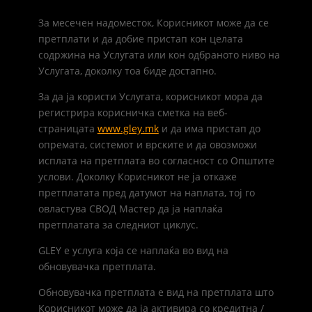
За месечен надоместок, Корисникот може да се
претплати и да добие пристап кон целата
содржина на Услугата или кон одбраното ниво на
Услугата, доколку тоа биде достапно.
За да ја користи Услугата, корисникот мора да
регистрира корисничка сметка на веб-
страницата
www.gley.mk
и да има пристап до
опремата, системот и врските и да овозможи
исплата на претплата во согласност со Општите
услови. Доколку Корисникот не ја откаже
претплатата пред датумот на наплата, тој го
овластува СВОД Мастер да ја наплаќа
претплатата за следниот циклус.
GLEY е услуга која се наплаќа во вид на
обновувачка претплата.
Обновувачка претплата е вид на претплата што
Корисникот може да ја активира со кредитна /