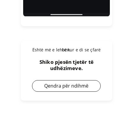
Është më e lehtë kur e di se çfarë bën.
Shiko pjesën tjetër të
udhëzimeve.
Qendra për ndihmë