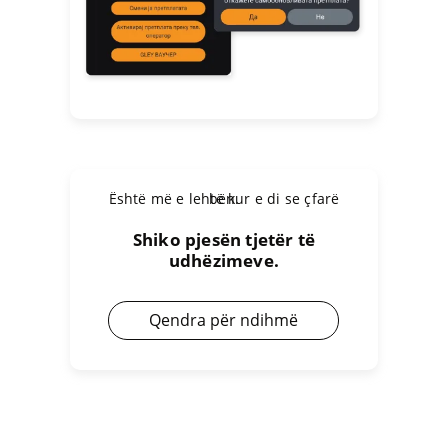
Është më e lehtë kur e di se çfarë bën.
Shiko pjesën tjetër të
udhëzimeve.
Qendra për ndihmë