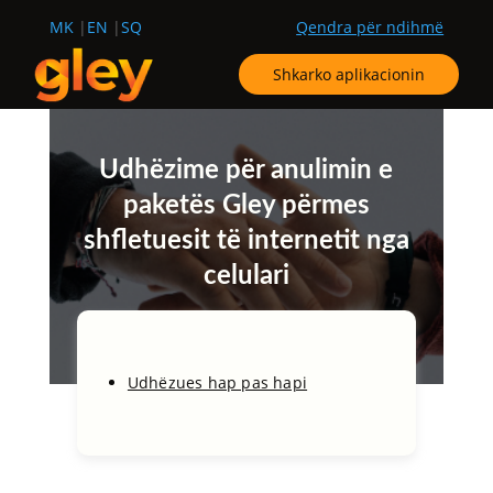
MK
EN
SQ
Qendra për ndihmë
Shkarko aplikacionin
Udhëzime për anulimin e
paketës Gley përmes
shfletuesit të internetit nga
celulari
Udhëzues hap pas hapi