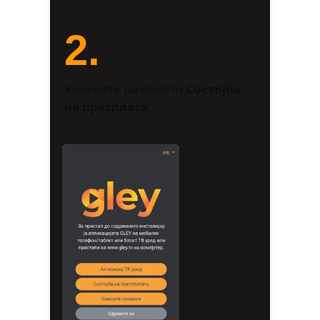
2.
Кликнете на полето
Состојба
на претплата
.