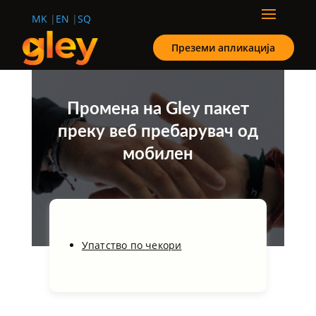
MK
EN
SQ
Преземи апликација
Промена на Gley пакет
преку веб пребарувач од
мобилен
Упатство по чекори