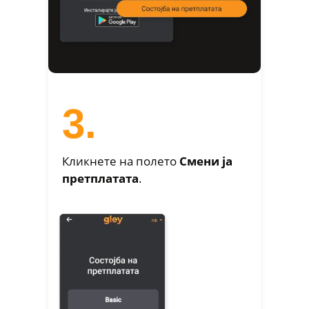
3.
Кликнете на полето
Смени jа
претплатата
.