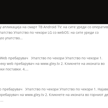
y апликација на смарт ТВ Android TV: на сите уреди со операти
упатство Упатство по чекори LG co webOS: на сите уреди со
о упатство...
у Web пребарувач Упатство по чекори Упатство по чекори 1.
еку web пребарувач на www.gley.tv 2. Кликнете на иконата во
и поставки. 4....
eb пребарувач Упатство по чекори Упатство по чекори 1. Најав
ребарувач на www.gley.tv 2. Кликнете на иконата во горниот д
...