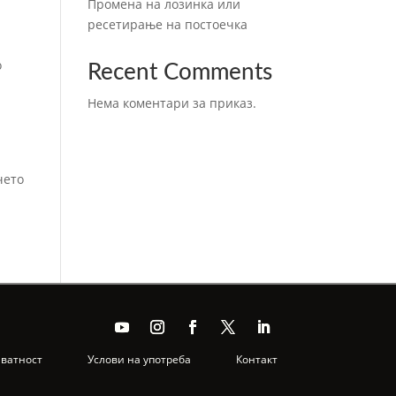
Промена на лозинка или
ресетирање на постоечка
о
Recent Comments
Нема коментари за приказ.
чето
иватност
Услови на употреба
Контакт