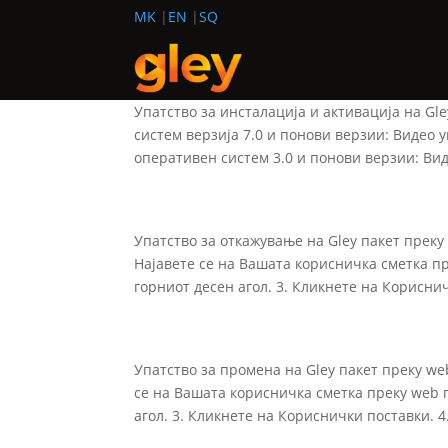
MK
EN
SQ
Упатство за инсталација и активација на Gle
систем верзија 7.0 и понови верзии: Видео 
оперативен систем 3.0 и понови верзии: Виде
Упатство за откажување на Gley пакет прек
Најавете се на Вашата корисничка сметка пр
горниот десен агол. 3. Кликнете на Корисничк
Упатство за промена на Gley пакет преку w
се на Вашата корисничка сметка преку web п
агол. 3. Кликнете на Кориснички поставки. 4.