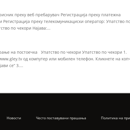
орисник преку веб пребарувач Регистрација преку платежна
ри Регистрација преку телекомуникациски оператор: Упатство п
ство по чекори Најава:...
рање на постоечка Упатство по чекори Упатство по чекори 1.
ww.gley.tv од компутер или мобилен телефон. Кликнете на коп
ви се“ 3....
Новости
Често поставувани прашања
Политика на пр