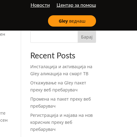
Новости
Центар за помош
Gley
веднаш
вен
Барај
Recent Posts
Инсталација и активација на
Gley аликација на смарт ТВ
Откажување на Gley пакет
преку веб пребарувач
Промена на пакет преку веб
пребарувач
ете
Регистрација и најава на нов
есен
корисник преку веб
пребарувач