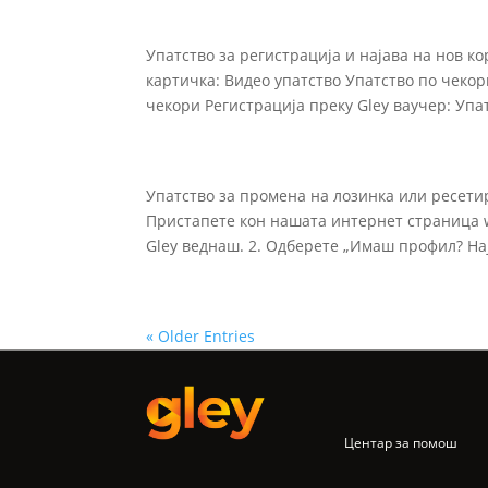
Упатство за регистрација и најава на нов к
картичка: Видео упатство Упатство по чеко
чекори Регистрација преку Gley ваучер: Упат
Упатство за промена на лозинка или ресети
Пристапете кон нашата интернет страница w
Gley веднаш. 2. Одберете „Имаш профил? Наја
« Older Entries
Центар за помош