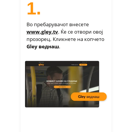
1.
Во пребарувачот внесете
www.gley.tv
. Ќe се отвори овој
прозорец. Кликнете на копчето
Gley веднаш
.