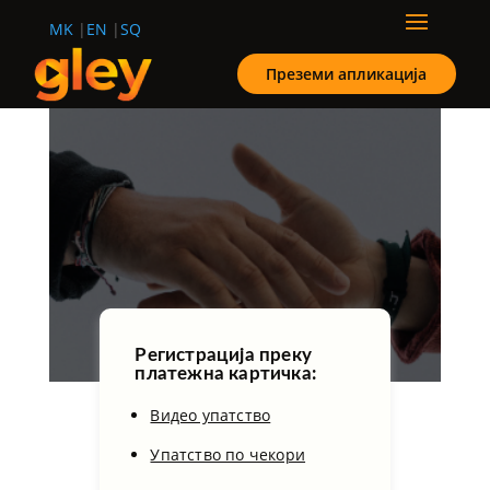
MK
EN
SQ
Преземи апликација
Регистрација преку
платежна картичка:
Видео упатство
Упатство по чекори