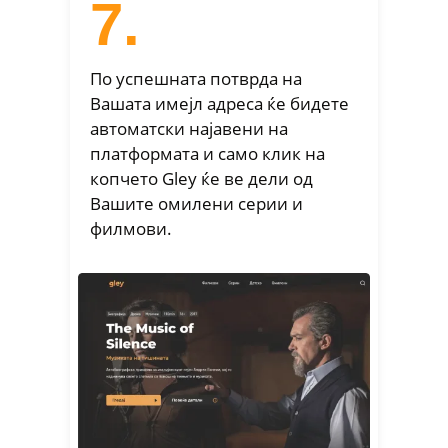
7.
По успешната потврда на
Вашата имејл адреса ќе бидете
автоматски најавени на
платформата и само клик на
копчето Gley ќе ве дели од
Вашите омилени серии и
филмови.